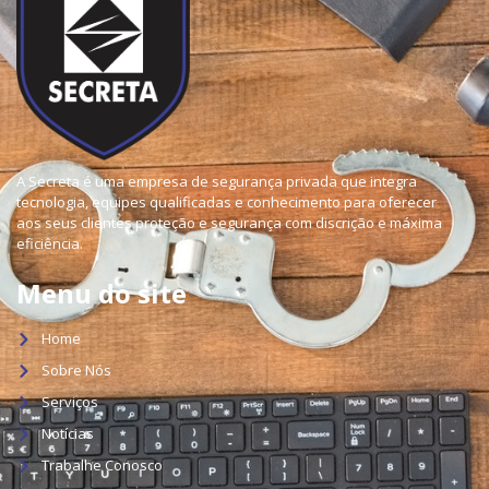
A Secreta é uma empresa de segurança privada que integra
tecnologia, equipes qualificadas e conhecimento para oferecer
aos seus clientes proteção e segurança com discrição e máxima
eficiência.
Menu do site
Home
Sobre Nós
Serviços
Notícias
Trabalhe Conosco